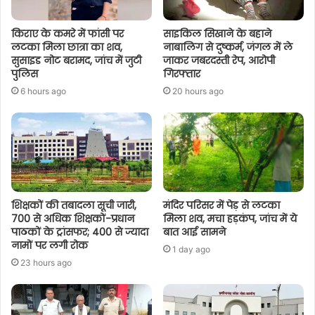
किराए के कमरे में फांसी पर
साइकिल सिखाने के बहाने
लटका मिला छात्रा का शव,
नाबालिग से दुष्कर्म, जंगल में ले
सुसाइड नोट बरामद, जांच में जुटी
जाकर जबरदस्ती रेप, आरोपी
पुलिस
गिरफ्तार
6 hours ago
20 hours ago
शिक्षकों की तबादला सूची जारी,
मंदिर परिसर में पेड़ से लटका
700 से अधिक शिक्षकों-प्रधान
मिला शव, मचा हड़कंप, जांच में ये
पाठकों के ट्रांसफर; 400 से ज्यादा
बात आई सामने
नामों पर लगी रोक
1 day ago
23 hours ago