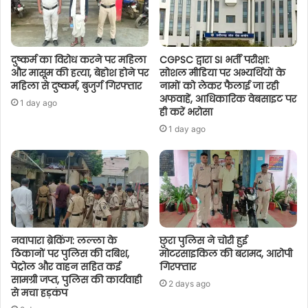
दुष्कर्म का विरोध करने पर महिला
CGPSC द्वारा SI भर्ती परीक्षा:
और मासूम की हत्या, बेहोश होने पर
सोशल मीडिया पर अभ्यर्थियों के
महिला से दुष्कर्म, बुजुर्ग गिरफ्तार
नामों को लेकर फैलाई जा रही
अफवाहें, आधिकारिक वेबसाइट पर
1 day ago
ही करें भरोसा
1 day ago
नवापारा ब्रेकिंग: लल्ला के
छुरा पुलिस ने चोरी हुई
ठिकानों पर पुलिस की दबिश,
मोटरसाइकिल की बरामद, आरोपी
पेट्रोल और वाहन सहित कई
गिरफ्तार
सामग्री जप्त, पुलिस की कार्यवाही
2 days ago
से मचा हड़कंप