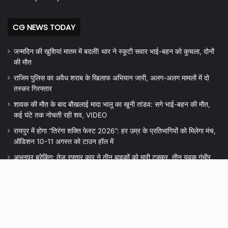
CG NEWS TODAY
जन्मदिन की खुशियां मातम में बदलीं! थार ने स्कूटी सवार भाई-बहन को कुचला, दोनों
की मौत
राजिम पुलिस का अवैध शराब के खिलाफ अभियान जारी, अलग-अलग मामलों में दो
तस्कर गिरफ्तार
शावक की मौत के बाद बौखलाई मादा भालू का खूनी तांडव: सगे भाई-बहन की मौत,
कई घंटे तक नोचती रही शव, VIDEO
रायपुर में होगा “तिरंगा शक्ति फेस्ट 2026”: हर उम्र के प्रतिभागियों को मिलेगा मंच,
ऑडिशन 10-11 अगस्त को टाउन हॉल में
अभनपुर ब्रेकिंग: तेज रफ्तार कार ने तीन बाइकों को मारी टक्कर, तीन युवक गंभीर,
चालक फरार
Ba
© Copyright 2026, All Rights Reserved |
cg prayagnews
|Editor
to
Shrikant Sahu Nawapara Rajim, Mo 8319000696 , 7389671111