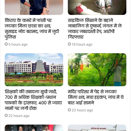
किराए के कमरे में फांसी पर
साइकिल सिखाने के बहाने
लटका मिला छात्रा का शव,
नाबालिग से दुष्कर्म, जंगल में ले
सुसाइड नोट बरामद, जांच में जुटी
जाकर जबरदस्ती रेप, आरोपी
पुलिस
गिरफ्तार
5 hours ago
19 hours ago
शिक्षकों की तबादला सूची जारी,
मंदिर परिसर में पेड़ से लटका
700 से अधिक शिक्षकों-प्रधान
मिला शव, मचा हड़कंप, जांच में ये
पाठकों के ट्रांसफर; 400 से ज्यादा
बात आई सामने
नामों पर लगी रोक
23 hours ago
22 hours ago