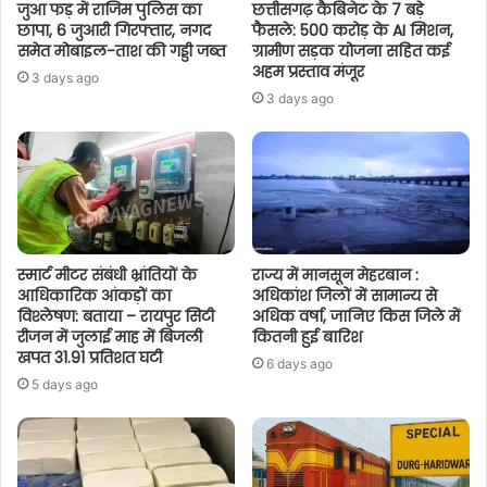
जुआ फड़ में राजिम पुलिस का
छत्तीसगढ़ कैबिनेट के 7 बड़े
छापा, 6 जुआरी गिरफ्तार, नगद
फैसले: 500 करोड़ के AI मिशन,
समेत मोबाइल-ताश की गड्डी जब्त
ग्रामीण सड़क योजना सहित कई
अहम प्रस्ताव मंजूर
3 days ago
3 days ago
स्मार्ट मीटर संबंधी भ्रांतियों के
राज्य में मानसून मेहरबान :
आधिकारिक आंकड़ों का
अधिकांश जिलों में सामान्य से
विश्लेषण: बताया – रायपुर सिटी
अधिक वर्षा, जानिए किस जिले में
रीजन में जुलाई माह में बिजली
कितनी हुई बारिश
खपत 31.91 प्रतिशत घटी
6 days ago
5 days ago