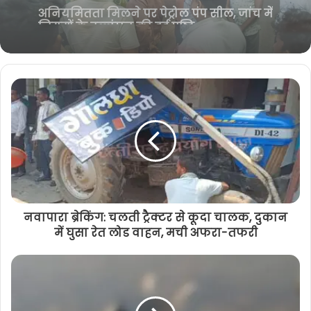
k
m
कमरे में फंदे से लटका मिला शव, जांच में जुटी
May 20, 2026
पुलिस
अनियमितता मिलने पर पेट्रोल पंप सील, जांच में
नियमों के उल्लंघन की हुई पुष्टि
नवापारा ब्रेकिंग: चलती ट्रैक्टर से कूदा चालक, दुकान
में घुसा रेत लोड वाहन, मची अफरा-तफरी