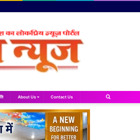
Search
ति
About Us
Contact Us
for