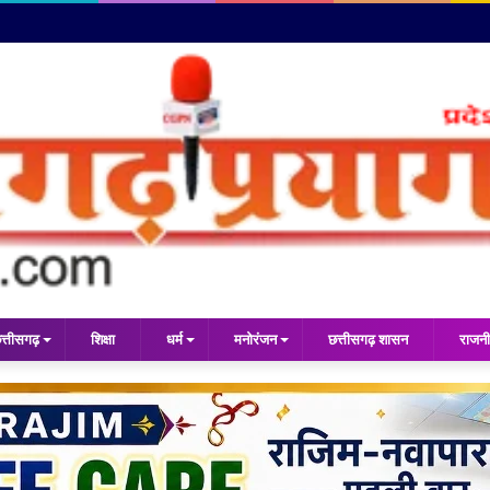
त्तीसगढ़
शिक्षा
धर्म
मनोरंजन
छत्तीसगढ़ शासन
राजनी