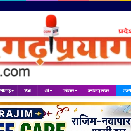
त्तीसगढ़
शिक्षा
धर्म
मनोरंजन
छत्तीसगढ़ शासन
राजनी