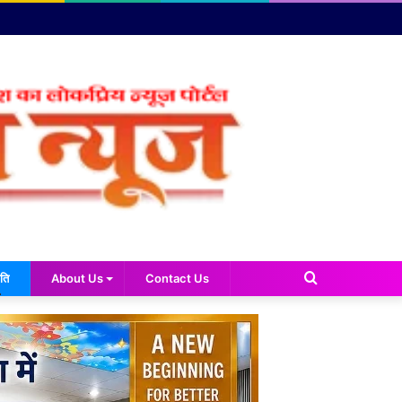
Search
ति
About Us
Contact Us
for