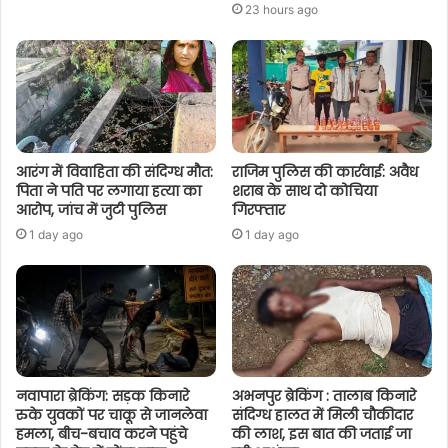
23 hours ago
आरंग में विवाहिता की संदिग्ध मौत:
राजिम पुलिस की कार्रवाई: अवैध
पिता ने पति पर लगाया हत्या का
शराब के साथ दो कोचिया
आरोप, जांच में जुटी पुलिस
गिरफ्तार
1 day ago
1 day ago
नवापारा ब्रेकिंग: सड़क किनारे
अभनपुर ब्रेकिंग : तालाब किनारे
रुके युवकों पर चाकू से जानलेवा
संदिग्ध हालत में मिली चौकीदार
हमला, बीच-बचाव करने पहुंचे
की लाश, इस बात की जताई जा