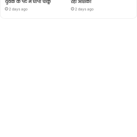
युवक के पेट में घोंपा चाकू
रही आशंका
2 days ago
2 days ago