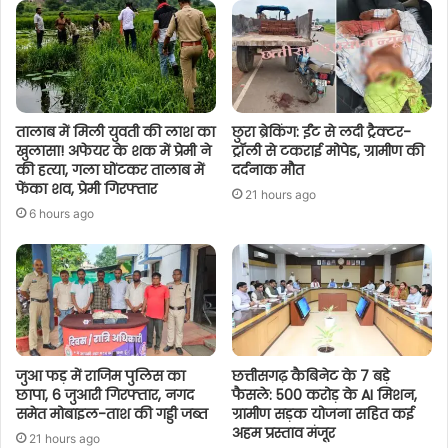
तालाब में मिली युवती की लाश का
छुरा ब्रेकिंग: ईंट से लदी ट्रैक्टर-
खुलासा! अफेयर के शक में प्रेमी ने
ट्रॉली से टकराई मोपेड, ग्रामीण की
की हत्या, गला घोंटकर तालाब में
दर्दनाक मौत
फेंका शव, प्रेमी गिरफ्तार
21 hours ago
6 hours ago
जुआ फड़ में राजिम पुलिस का
छत्तीसगढ़ कैबिनेट के 7 बड़े
छापा, 6 जुआरी गिरफ्तार, नगद
फैसले: 500 करोड़ के AI मिशन,
समेत मोबाइल-ताश की गड्डी जब्त
ग्रामीण सड़क योजना सहित कई
अहम प्रस्ताव मंजूर
21 hours ago