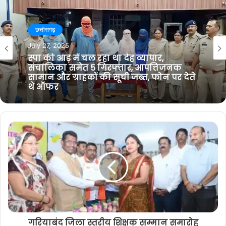
b
c
i
t
s
e
t
a
i
b
t
g
गरियाबंद
t
o
e
r
छत्तीसगढ़
e
o
r
a
November 6, 2022
k
m
July 27, 2025
सोमवार को होगा नदियां मड़ई का आयोजन:
इसलिए लिया गया फैसला
स्पा की आड़ में चल रहा था देह व्यापार,
संचालिका समेत 5 गिरफ्तार, आपत्तिजनक
सामान और ग्राहकों की सूची जब्त, फोन पर देते
थे ऑफर
गरियाबंद जिला स्तरीय शिक्षक सम्मान समारोह