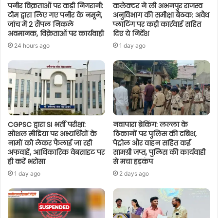
पनीर विक्रताओं पर कड़ी निगरानी:
कलेक्टर ने ली अभनपुर राजस्व
टीम द्वारा लिए गए पनीर के नमूने,
अनुविभाग की समीक्षा बैठक: अवैध
जांच में 2 सैंपल निकले
प्लाटिंग पर कड़ी कार्रवाई सहित
अवमानक, विक्रेताओं पर कार्यवाही
दिए ये निर्देश
24 hours ago
1 day ago
CGPSC द्वारा SI भर्ती परीक्षा:
नवापारा ब्रेकिंग: लल्ला के
सोशल मीडिया पर अभ्यर्थियों के
ठिकानों पर पुलिस की दबिश,
नामों को लेकर फैलाई जा रही
पेट्रोल और वाहन सहित कई
अफवाहें, आधिकारिक वेबसाइट पर
सामग्री जप्त, पुलिस की कार्यवाही
ही करें भरोसा
से मचा हड़कंप
1 day ago
2 days ago