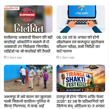
छत्तीसगढ़ आबकारी विभाग की बड़ी
08, 09 एवं 16 अगस्त को होगी
कार्रवाई: ओवररेटिंग मामले में दो
शीघ्रलेखन एवं कम्प्यूटर मुद्रलेखन
आबकारी उप निरीक्षक निलंबित,
कौशल परीक्षा, सभी निर्देशों का
एडीईओ पर भी कार्रवाई की तैयारी
करें पालन
2 days ago
2 days ago
अभनपुर में अंधे कत्ल का खुलासा:
रायपुर में होगा “तिरंगा शक्ति फेस्ट
पत्नी निकली कातिल! पुलिस ने
2026”: हर उम्र के प्रतिभागियों को
किया गिरफ्तार, ये वजह आई
मिलेगा मंच, ऑडिशन 10-11 अगस्त