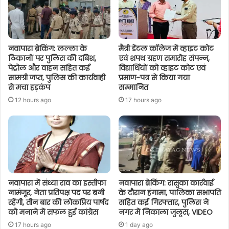
नवापारा ब्रेकिंग: लल्ला के
मैत्री डेंटल कॉलेज में व्हाइट कोट
ठिकानों पर पुलिस की दबिश,
एवं शपथ ग्रहण समारोह संपन्न,
पेट्रोल और वाहन सहित कई
विद्यार्थियों को व्हाइट कोट एवं
सामग्री जप्त, पुलिस की कार्यवाही
प्रमाण-पत्र से किया गया
से मचा हड़कंप
सम्मानित
12 hours ago
17 hours ago
नवापारा में संध्या राव का इस्तीफा
नवापारा ब्रेकिंग: रासुका कार्रवाई
नामंजूर, नेता प्रतिपक्ष पद पर बनी
के दौरान हंगामा, पालिका सभापति
रहेंगी, तीन बार की लोकप्रिय पार्षद
सहित कई गिरफ्तार, पुलिस ने
को मनाने में सफल हुई कांग्रेस
नगर में निकाला जुलूस, VIDEO
17 hours ago
1 day ago