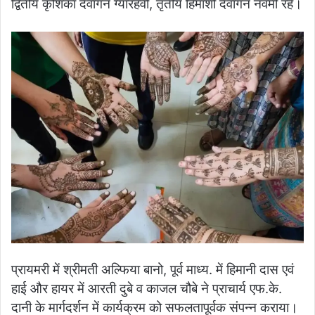
द्वितीय कृशिका देवांगन ग्यारहवीं, तृतीय हिमांशी देवांगन नवमी रहे।
प्रायमरी में श्रीमती अल्फिया बानो, पूर्व माध्य. में हिमानी दास एवं
हाई और हायर में आरती दुबे व काजल चौबे ने प्राचार्य एफ.के.
दानी के मार्गदर्शन में कार्यक्रम को सफलतापूर्वक संपन्न कराया।