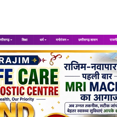
त्तीसगढ़
शिक्षा
धर्म
मनोरंजन
छत्तीसगढ़ शासन
राजनी