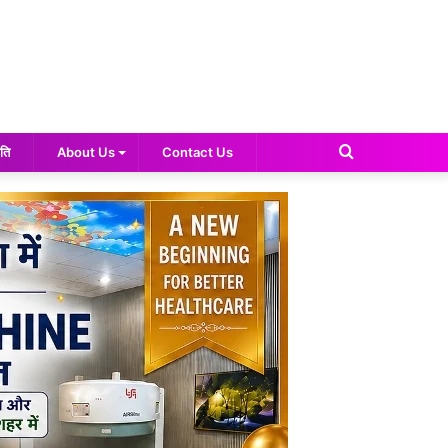
Search
ति
About Us
Contact Us
for