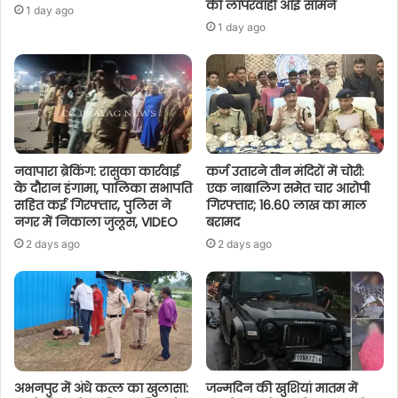
की लापरवाही आई सामने
1 day ago
1 day ago
नवापारा ब्रेकिंग: रासुका कार्रवाई
कर्ज उतारने तीन मंदिरों में चोरी:
के दौरान हंगामा, पालिका सभापति
एक नाबालिग समेत चार आरोपी
सहित कई गिरफ्तार, पुलिस ने
गिरफ्तार; 16.60 लाख का माल
नगर में निकाला जुलूस, VIDEO
बरामद
2 days ago
2 days ago
अभनपुर में अंधे कत्ल का खुलासा:
जन्मदिन की खुशियां मातम में