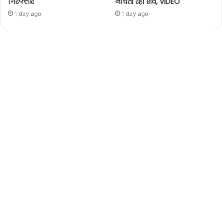
गिरफ्तार
नोचती रही शव, VIDEO
1 day ago
1 day ago