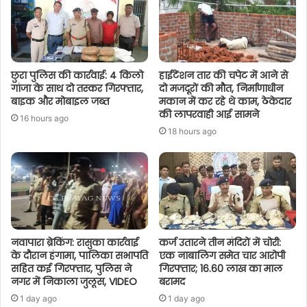
छुरा पुलिस की कार्रवाई: 4 किलो
हाईटेंशन तार की चपेट में आने से
गांजा के साथ दो तस्कर गिरफ्तार,
दो मजदूरों की मौत, निर्माणाधीन
बाइक और मोबाइल जब्त
मकान में कर रहे थे काम, ठेकेदार
की लापरवाही आई सामने
16 hours ago
18 hours ago
नवापारा ब्रेकिंग: रासुका कार्रवाई
कर्ज उतारने तीन मंदिरों में चोरी:
के दौरान हंगामा, पालिका सभापति
एक नाबालिग समेत चार आरोपी
सहित कई गिरफ्तार, पुलिस ने
गिरफ्तार; 16.60 लाख का माल
नगर में निकाला जुलूस, VIDEO
बरामद
1 day ago
1 day ago