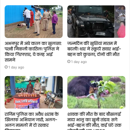
अभनपुर में अंधे कत्ल का खुलासा:
जन्मदिन की खुशियां मातम में
पत्नी निकली कातिल! पुलिस ने
बदलीं! थार ने स्कूटी सवार भाई-
किया गिरफ्तार, ये वजह आई
बहन को कुचला, दोनों की मौत
सामने
1 day ago
1 day ago
राजिम पुलिस का अवैध शराब के
शावक की मौत के बाद बौखलाई
खिलाफ अभियान जारी, अलग-
मादा भालू का खूनी तांडव: सगे
अलग मामलों में दो तस्कर
भाई-बहन की मौत, कई घंटे तक