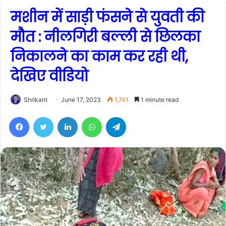
मशीन में साड़ी फंसने से युवती की
मौत : नीलगिरी बल्ली से छिलका
निकालने का काम कर रही थी,
देखिए वीडियो
Shrikant
June 17, 2023
1,741
1 minute read
Facebook
Twitter
LinkedIn
WhatsApp
Telegram