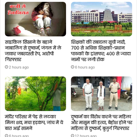
साइकिल सिखाने के बहाने
शिक्षकों की तबादला सूची जारी,
नाबालिग से दुष्कर्म, जंगल में ले
700 से अधिक शिक्षकों-प्रधान
जाकर जबरदस्ती रेप, आरोपी
पाठकों के ट्रांसफर; 400 से ज्यादा
गिरफ्तार
नामों पर लगी रोक
2 hours ago
6 hours ago
मंदिर परिसर में पेड़ से लटका
दुष्कर्म का विरोध करने पर महिला
मिला शव, मचा हड़कंप, जांच में ये
और मासूम की हत्या, बेहोश होने पर
बात आई सामने
महिला से दुष्कर्म, बुजुर्ग गिरफ्तार
6 hours ago
12 hours ago