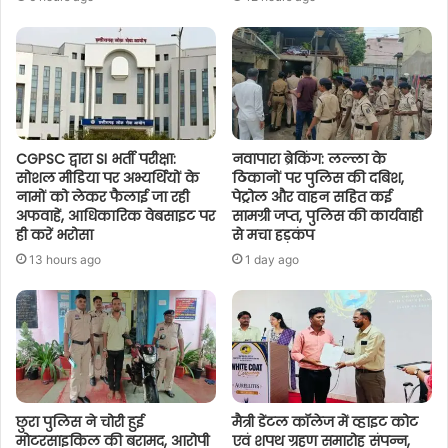
CGPSC द्वारा SI भर्ती परीक्षा:
नवापारा ब्रेकिंग: लल्ला के
सोशल मीडिया पर अभ्यर्थियों के
ठिकानों पर पुलिस की दबिश,
नामों को लेकर फैलाई जा रही
पेट्रोल और वाहन सहित कई
अफवाहें, आधिकारिक वेबसाइट पर
सामग्री जप्त, पुलिस की कार्यवाही
ही करें भरोसा
से मचा हड़कंप
13 hours ago
1 day ago
छुरा पुलिस ने चोरी हुई
मैत्री डेंटल कॉलेज में व्हाइट कोट
मोटरसाइकिल की बरामद, आरोपी
एवं शपथ ग्रहण समारोह संपन्न,