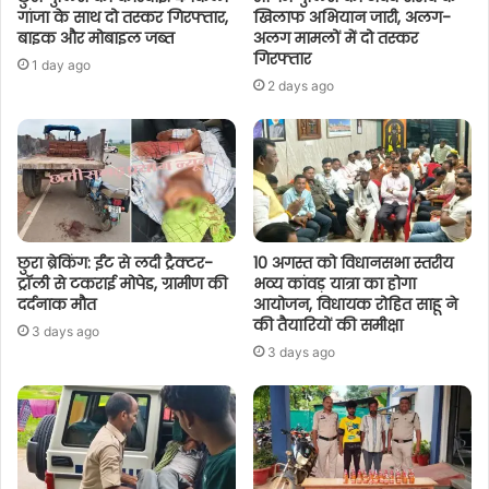
गांजा के साथ दो तस्कर गिरफ्तार,
खिलाफ अभियान जारी, अलग-
बाइक और मोबाइल जब्त
अलग मामलों में दो तस्कर
गिरफ्तार
1 day ago
2 days ago
छुरा ब्रेकिंग: ईंट से लदी ट्रैक्टर-
10 अगस्त को विधानसभा स्तरीय
ट्रॉली से टकराई मोपेड, ग्रामीण की
भव्य कांवड़ यात्रा का होगा
दर्दनाक मौत
आयोजन, विधायक रोहित साहू ने
की तैयारियों की समीक्षा
3 days ago
3 days ago