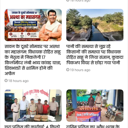
18 hours ago
सावन के दूसरे सोमवार पर आस्था
पानी की समस्या से जूझ रहे
का महासंगम: विधायक रोहित साहू
किसानों की समस्या पर विधायक
के नेतृत्व में निकलेगी 17
रोहित साहू ने लिया संज्ञान, कुकदा
किलोमीटर लंबी भव्य कांवड़ यात्रा,
पिकअप वियर से छोड़ा गया पानी
शिवभक्तों से शामिल होने की
19 hours ago
अपील
18 hours ago
छुरा पुलिस की कार्रवाई: 4 किलो
राजिम पुलिस का अवैध शराब के