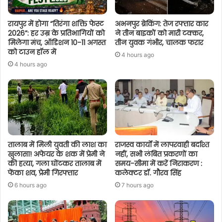
रायपुर में होगा “तिरंगा शक्ति फेस्ट
अभनपुर ब्रेकिंग: तेज रफ्तार कार
2026”: हर उम्र के प्रतिभागियों को
ने तीन बाइकों को मारी टक्कर,
मिलेगा मंच, ऑडिशन 10-11 अगस्त
तीन युवक गंभीर, चालक फरार
को टाउन हॉल में
4 hours ago
4 hours ago
तालाब में मिली युवती की लाश का
राजस्व कार्यों में लापरवाही बर्दाश्त
खुलासा! अफेयर के शक में प्रेमी ने
नहीं, सभी लंबित प्रकरणों का
की हत्या, गला घोंटकर तालाब में
समय-सीमा में करें निराकरण :
फेंका शव, प्रेमी गिरफ्तार
कलेक्टर डॉ. गौरव सिंह
6 hours ago
7 hours ago