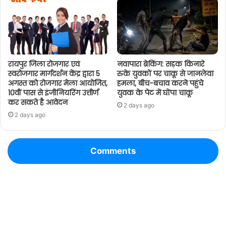
रायपुर जिला रोजगार एवं
नवापारा ब्रेकिंग: सड़क किनारे
स्वरोजगार मार्गदर्शन केंद्र द्वारा 5
रुके युवकों पर चाकू से जानलेवा
अगस्त को रोजगार मेला आयोजित,
हमला, बीच-बचाव करने पहुंचे
10वीं पास से इंजीनियरिंग उत्तीर्ण
युवक के पेट में घोंपा चाकू
कर सकते है आवेदन
2 days ago
2 days ago
Comments