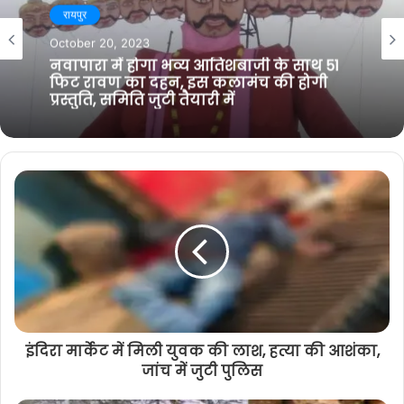
i
b
t
g
गरियाबंद
t
o
e
r
January 31, 2025
e
o
r
a
रायपुर
k
m
हायर सेकेण्डरी स्कूल के कर्मचारी ड्यूटी से
October 20, 2023
अनुपस्थित, डीईओ ने नोटिस जारी करने के दिये
निर्देश
नवापारा में होगा भव्य आतिशबाजी के साथ 51
फिट रावण का दहन, इस कलामंच की होगी
प्रस्तुति, समिति जुटी तैयारी में
इंदिरा मार्केट में मिली युवक की लाश, हत्या की आशंका,
जांच में जुटी पुलिस