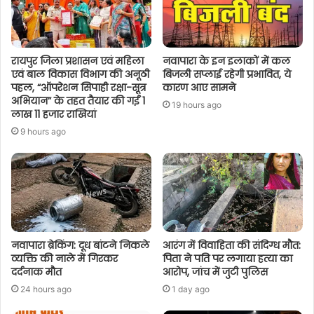
रायपुर जिला प्रशासन एवं महिला
नवापारा के इन इलाकों में कल
एवं बाल विकास विभाग की अनूठी
बिजली सप्लाई रहेगी प्रभावित, ये
पहल, “ऑपरेशन सिपाही रक्षा-सूत्र
कारण आए सामने
अभियान” के तहत तैयार की गईं 1
19 hours ago
लाख 11 हजार राखियां
9 hours ago
नवापारा ब्रेकिंग: दूध बांटने निकले
आरंग में विवाहिता की संदिग्ध मौत:
व्यक्ति की नाले में गिरकर
पिता ने पति पर लगाया हत्या का
दर्दनाक मौत
आरोप, जांच में जुटी पुलिस
24 hours ago
1 day ago