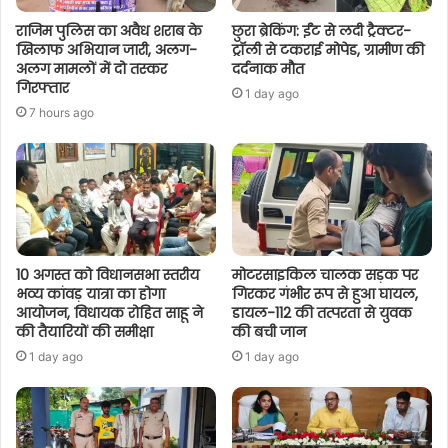
राजिम पुलिस का अवैध शराब के
छुरा ब्रेकिंग: ईंट से लदी ट्रैक्टर-
खिलाफ अभियान जारी, अलग-
ट्रॉली से टकराई मोपेड, ग्रामीण की
अलग मामलों में दो तस्कर
दर्दनाक मौत
गिरफ्तार
1 day ago
7 hours ago
10 अगस्त को विधानसभा स्तरीय
मोटरसाइकिल चालक सड़क पर
भव्य कांवड़ यात्रा का होगा
गिरकर गंभीर रूप से हुआ घायल,
आयोजन, विधायक रोहित साहू ने
डायल-112 की तत्परता से युवक
की तैयारियों की समीक्षा
की बची जान
1 day ago
1 day ago