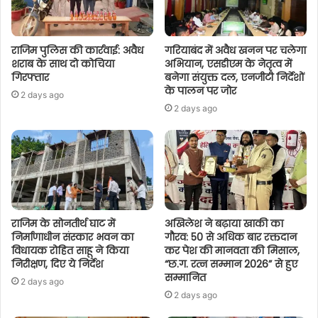
राजिम पुलिस की कार्रवाई: अवैध
गरियाबंद में अवैध खनन पर चलेगा
शराब के साथ दो कोचिया
अभियान, एसडीएम के नेतृत्व में
गिरफ्तार
बनेगा संयुक्त दल, एनजीटी निर्देशों
के पालन पर जोर
2 days ago
2 days ago
राजिम के सोनतीर्थ घाट में
अखिलेश ने बढ़ाया खाकी का
निर्माणाधीन संस्कार भवन का
गौरव: 50 से अधिक बार रक्तदान
विधायक रोहित साहू ने किया
कर पेश की मानवता की मिसाल,
निरीक्षण, दिए ये निर्देश
“छ.ग. रत्न सम्मान 2026” से हुए
सम्मानित
2 days ago
2 days ago