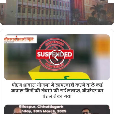
शासकीय चिकित्सा एवं दंत चिकित्सा
k
m
महाविद्यालय के स्नातकोत्तर छात्रों को
पाठ्यक्रम अवधि के दौरान निजी प्रेक्टिस, सेवा
अथवा नौकरी करना प्रतिबंधित
पीएम आवास योजना में लापरवाही करने वाले कई
आवास मित्रों की सेवाएं की गई समाप्त, ऑपरेटर का
वेतन रोका गया