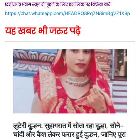
छत्तीसगढ़ प्रयाग न्यूज से जुड़ने के लिए इस लिंक पर क्लिक करें
https://chat.whatsapp.com/HEADRQ8Pq7N8imBgVZ1X8p
यह खबर भी जरुर पढ़े