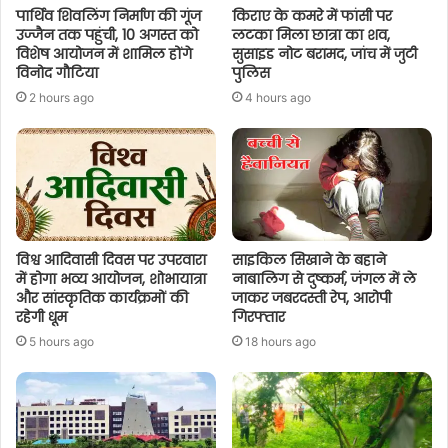
पार्थिव शिवलिंग निर्माण की गूंज
किराए के कमरे में फांसी पर
उज्जैन तक पहुंची, 10 अगस्त को
लटका मिला छात्रा का शव,
विशेष आयोजन में शामिल होंगे
सुसाइड नोट बरामद, जांच में जुटी
विनोद गौटिया
पुलिस
2 hours ago
4 hours ago
विश्व आदिवासी दिवस पर उपरवारा
साइकिल सिखाने के बहाने
में होगा भव्य आयोजन, शोभायात्रा
नाबालिग से दुष्कर्म, जंगल में ले
और सांस्कृतिक कार्यक्रमों की
जाकर जबरदस्ती रेप, आरोपी
रहेगी धूम
गिरफ्तार
5 hours ago
18 hours ago