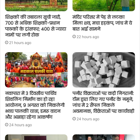
शिक्षकों की तबादला सूची जारी,
मंदिर परिसर में पेड़ से लटका
700 से अधिक शिक्षकों-प्रधान
मिला शव, मचा हड़कंप, जांच में ये
पाठकों के ट्रांसफर; 400 से ज्यादा
बात आई सामने
नामों पर लगी रोक
22 hours ago
21 hours ago
नवापारा में 3 दिवसीय पार्थिव
पनीर विक्रताओं पर कड़ी निगरानी:
शिवलिंग निर्माण का हो रहा
टीम द्वारा लिए गए पनीर के नमूने,
आयोजन, 9 अगस्त को निकलेगी
जांच में 2 सैंपल निकले
भव्य पालकी यात्रा, डमरू वादन
अवमानक, विक्रेताओं पर कार्यवाही
और अखाड़ा रहेगा आकर्षण
24 hours ago
24 hours ago