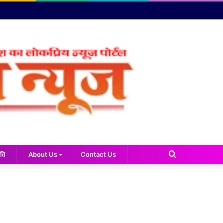
Search
ति
About Us
Contact Us
for