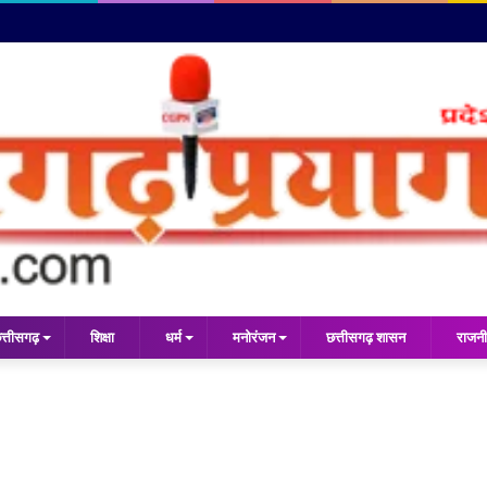
त्तीसगढ़
शिक्षा
धर्म
मनोरंजन
छत्तीसगढ़ शासन
राजनी