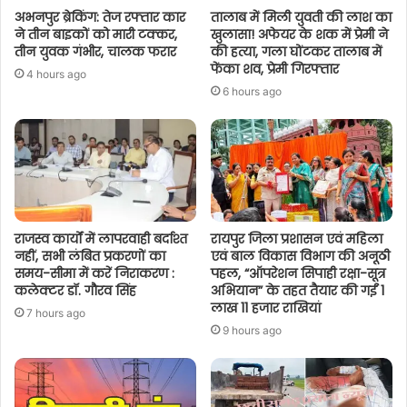
अभनपुर ब्रेकिंग: तेज रफ्तार कार
तालाब में मिली युवती की लाश का
ने तीन बाइकों को मारी टक्कर,
खुलासा! अफेयर के शक में प्रेमी ने
तीन युवक गंभीर, चालक फरार
की हत्या, गला घोंटकर तालाब में
फेंका शव, प्रेमी गिरफ्तार
4 hours ago
6 hours ago
राजस्व कार्यों में लापरवाही बर्दाश्त
रायपुर जिला प्रशासन एवं महिला
नहीं, सभी लंबित प्रकरणों का
एवं बाल विकास विभाग की अनूठी
समय-सीमा में करें निराकरण :
पहल, “ऑपरेशन सिपाही रक्षा-सूत्र
कलेक्टर डॉ. गौरव सिंह
अभियान” के तहत तैयार की गईं 1
लाख 11 हजार राखियां
7 hours ago
9 hours ago