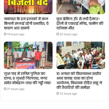
नवापारा के इन इलाकों में कल
छुरा ब्रेकिंग: ईंट से लदी ट्रैक्टर-
बिजली सप्लाई रहेगी प्रभावित, ये
ट्रॉली से टकराई मोपेड, ग्रामीण की
कारण आए सामने
दर्दनाक मौत
19 hours ago
20 hours ago
जुआ फड़ में राजिम पुलिस का
10 अगस्त को विधानसभा स्तरीय
छापा, 6 जुआरी गिरफ्तार, नगद
भव्य कांवड़ यात्रा का होगा
समेत मोबाइल-ताश की गड्डी जब्त
आयोजन, विधायक रोहित साहू ने
की तैयारियों की समीक्षा
21 hours ago
22 hours ago