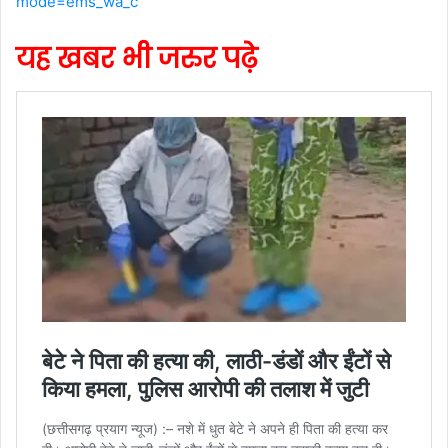
mode=ems_wa_c
यह खबर भी जरुर पढ़े