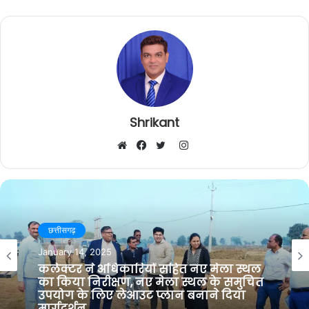
Shrikant
I
W
F
T
n
e
a
w
s
b
c
i
t
s
e
t
a
i
b
t
g
रायपुर
t
o
e
r
August 16, 2025
e
o
r
a
आज़ादी हमें विरासत में नहीं मिली, इसे शहीदों के
k
m
रक्त और बलिदान ने गढ़ा है – नेता प्रतिपक्ष
संध्या राव