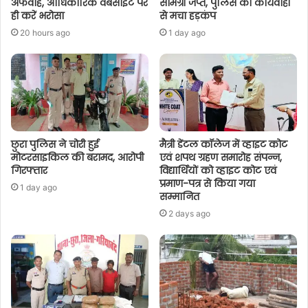
अफवाहें, आधिकारिक वेबसाइट पर
सामग्री जप्त, पुलिस की कार्यवाही
ही करें भरोसा
से मचा हड़कंप
20 hours ago
1 day ago
छुरा पुलिस ने चोरी हुई
मैत्री डेंटल कॉलेज में व्हाइट कोट
मोटरसाइकिल की बरामद, आरोपी
एवं शपथ ग्रहण समारोह संपन्न,
गिरफ्तार
विद्यार्थियों को व्हाइट कोट एवं
प्रमाण-पत्र से किया गया
1 day ago
सम्मानित
2 days ago