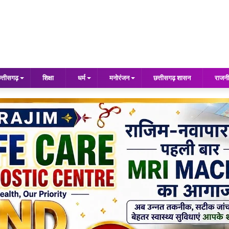
त्तीसगढ़
शिक्षा
धर्म
मनोरंजन
छत्तीसगढ़ शासन
राजनी