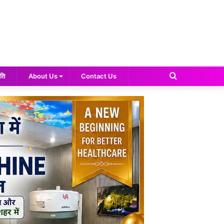
Search
ति
About Us
Contact Us
for