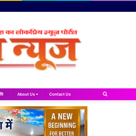
Search
ति
About Us
Contact Us
for