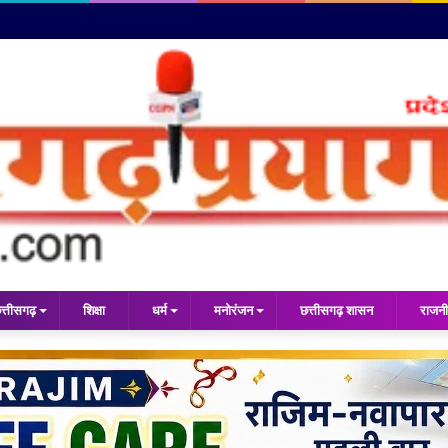
त्तीसगढ़
शिक्षा
धर्म
मनोरंजन
छत्तीसगढ़ शासन
राजनी