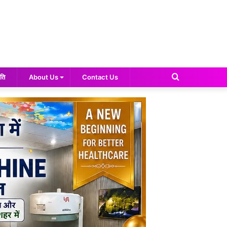
Search
ति
About Us
Contact Us
for