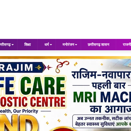
त्तीसगढ़
शिक्षा
धर्म
मनोरंजन
छत्तीसगढ़ शासन
राजनी