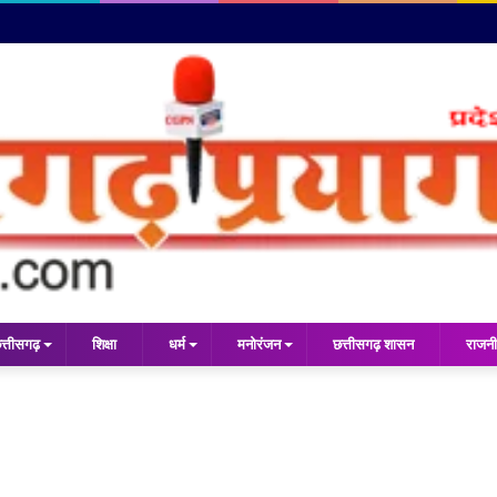
त्तीसगढ़
शिक्षा
धर्म
मनोरंजन
छत्तीसगढ़ शासन
राजनी