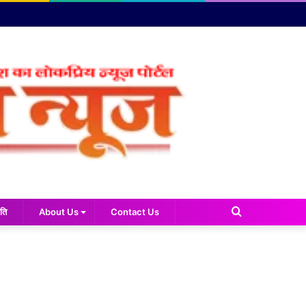
Search
ति
About Us
Contact Us
for