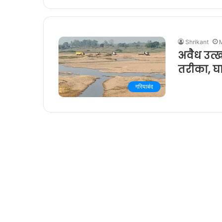
Shrikant
अवैध उत्
तरीका, घ
गरियाबंद