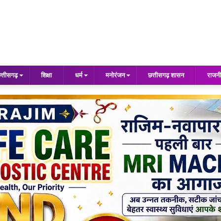
त्तीसगढ़
शिक्षा
धर्म
मनोरंजन
छत्तीसगढ़ शासन
राजनी