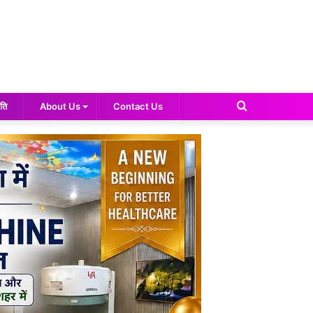
Search
ति
About Us
Contact Us
for