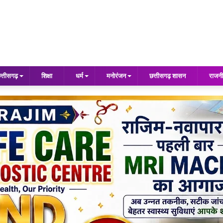
त्तीसगढ़
शिक्षा
धर्म
मनोरंजन
छत्तीसगढ़ शासन
राजनी