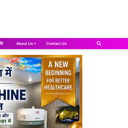
Search
ति
About Us
Contact Us
for