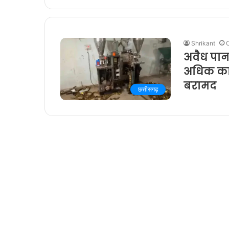
Shrikant
O
अवैध पान 
अधिक का
बरामद
छत्तीसगढ़