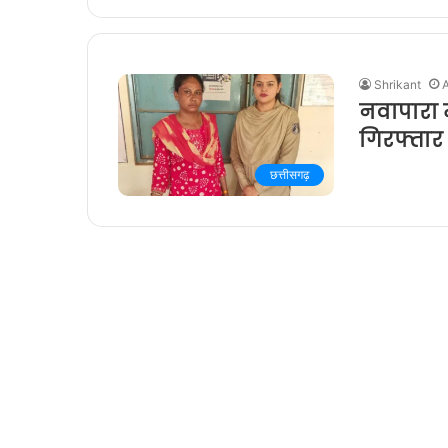
Shrikant
A
नवापारा म
गिरफ्तार
छत्तीसगढ़