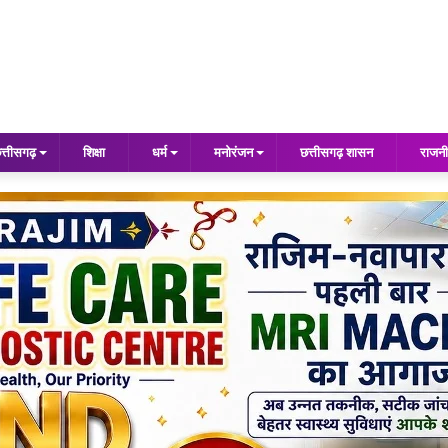
त्तीसगढ़
शिक्षा
धर्म
मनोरंजन
छत्तीसगढ़ शासन
राजनी