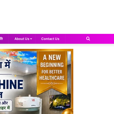
Search
ति
About Us
Contact Us
for