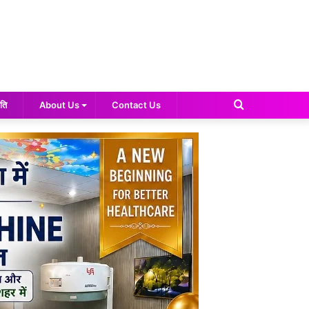
Search
ति
About Us
Contact Us
for