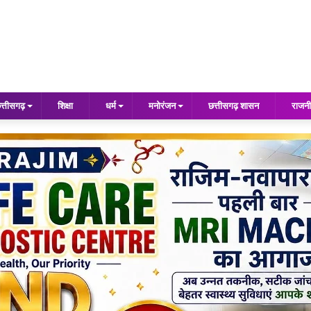
त्तीसगढ़
शिक्षा
धर्म
मनोरंजन
छत्तीसगढ़ शासन
राजनी