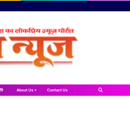
Search
ति
About Us
Contact Us
for