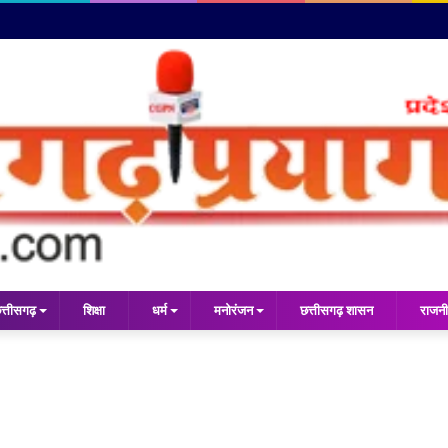
त्तीसगढ़
शिक्षा
धर्म
मनोरंजन
छत्तीसगढ़ शासन
राजनी