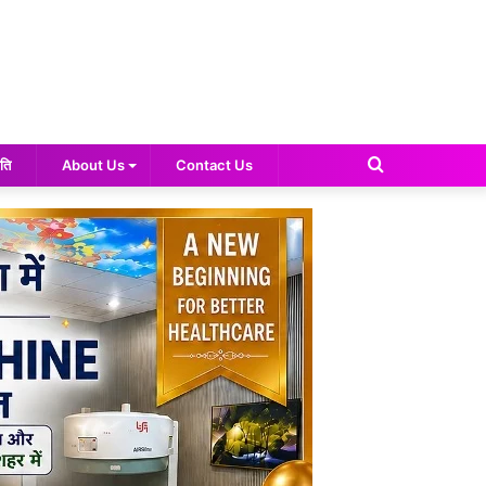
Search
ति
About Us
Contact Us
for