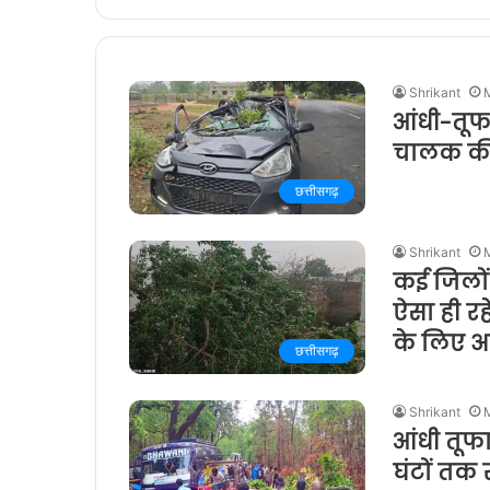
Shrikant
आंधी-तूफ
चालक की
छत्तीसगढ़
Shrikant
कई जिलों 
ऐसा ही रह
के लिए अ
छत्तीसगढ़
Shrikant
आंधी तूफ
घंटों तक 