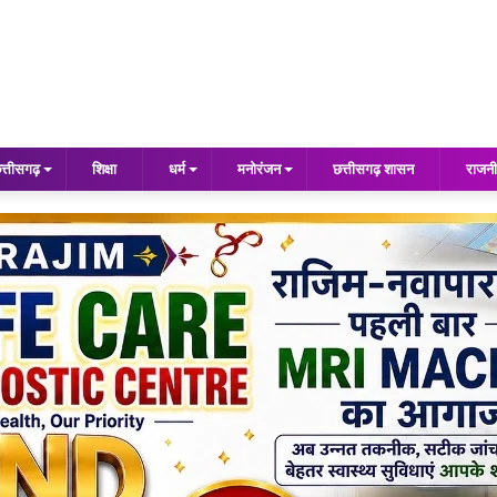
त्तीसगढ़
शिक्षा
धर्म
मनोरंजन
छत्तीसगढ़ शासन
राजनी