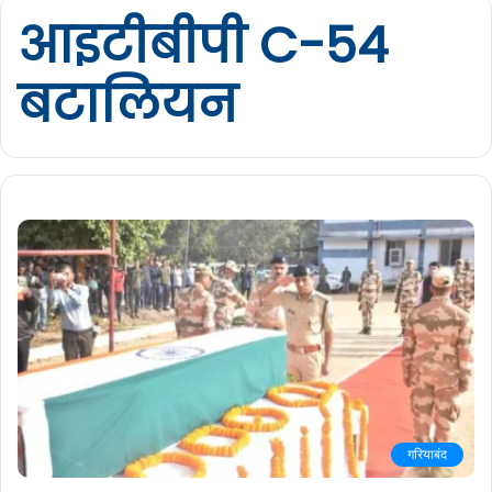
आइटीबीपी C-54
बटालियन
गरियाबंद