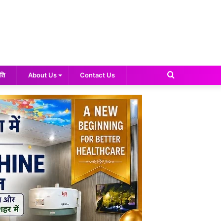
Search
ति
About Us
Contact Us
for