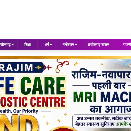
त्तीसगढ़
शिक्षा
धर्म
मनोरंजन
छत्तीसगढ़ शासन
राजनी