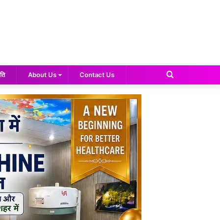
Search
ति
About Us
Contact Us
for