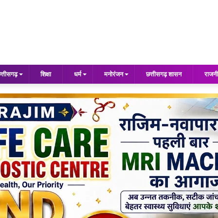
त्तीसगढ़
शिक्षा
धर्म
मनोरंजन
छत्तीसगढ़ शासन
राजनी