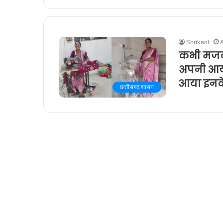
Shrikant
A
कभी मजदू
अपनी आय 
आया इनक
छत्तीसगढ़ शासन