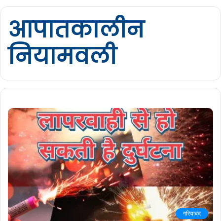
आपातकालीन
नियामवली
गरियाबंद