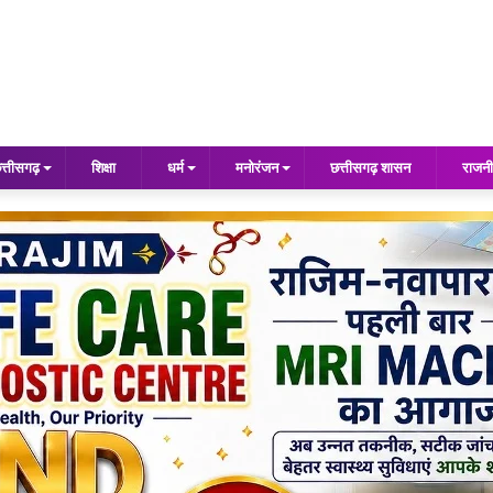
त्तीसगढ़
शिक्षा
धर्म
मनोरंजन
छत्तीसगढ़ शासन
राजनी