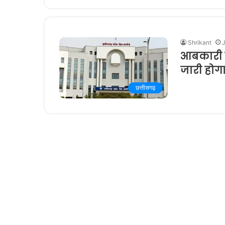
Shrikant
आबकारी उप
जारी होग
छत्तीसगढ़