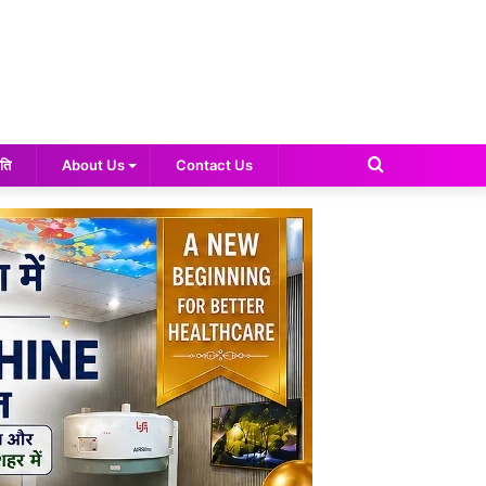
Search
ति
About Us
Contact Us
for