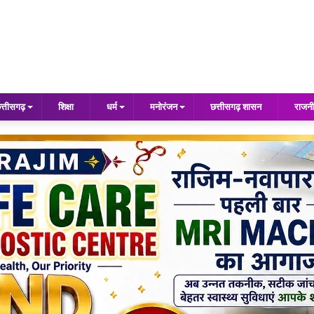
त्तीसगढ़
शिक्षा
धर्म
मनोरंजन
छत्तीसगढ़ शासन
राजनी