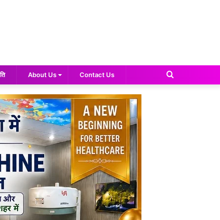
Search
ति
About Us
Contact Us
for