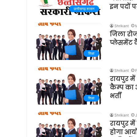
इन पदों पर
छत्तीसगढ़ शासन
Shrikant
जिला रोजग
प्लेसमेंट 
शिक्षा
Shrikant
F
रायपुर मे
कैम्प का
भर्ती
शिक्षा
Shrikant
रायपुर मे
होगा आयो