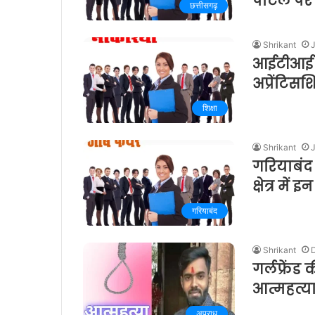
पोर्टल पर
छत्तीसगढ़
Shrikant
आईटीआई रा
अप्रेंटि
शिक्षा
Shrikant
गरियाबंद 
क्षेत्र में
गरियाबंद
Shrikant
गर्लफ्रें
आत्महत्य
अपराध