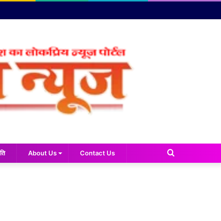
Search
ति
About Us
Contact Us
for