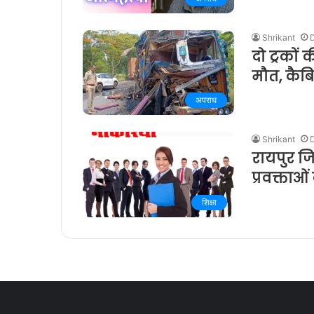
Shrikant
दो ट्रकों
मौत, कै
अपराध
Shrikant
रायपुर ज
प्रवक्ताओ
शिक्षा