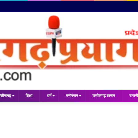
त्तीसगढ़
शिक्षा
धर्म
मनोरंजन
छत्तीसगढ़ शासन
राजनी