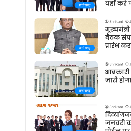
यहाँ करें
छत्तीसगढ़
Shrikant
मुख्यमंत्र
बैठक संपन
प्रारंभ कर
छत्तीसगढ़
Shrikant
आबकारी उप
जारी होग
छत्तीसगढ़
Shrikant
दिव्यांगज
जनवरी को