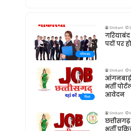
Shrikant
गरियाबंद म
पदों पर ह
गरियाबंद
Shrikant
आंगनबाड़ी के
भर्ती पोर
आवेदन
शिक्षा
Shrikant
छत्तीसगढ़
भर्ती प्रक