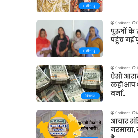
छत्तीसगढ़
Shrikant
F
पुरुषों 
पहुंच गई 
छत्तीसगढ़
Shrikant
ऐसो आराम
कहीं आप भ
वर्ना..
बिज़नेस
Shrikant
आचार संहि
गरमाया, 