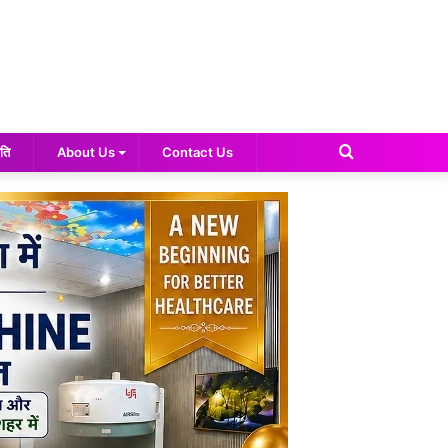
Search
ति
About Us
Contact Us
for