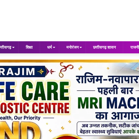
त्तीसगढ़
शिक्षा
धर्म
मनोरंजन
छत्तीसगढ़ शासन
राजनी