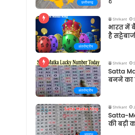
है
छत्तीसगढ़
Shrikant
भारत में 
है सट्टेबा
अंतर्राष्ट्रीय
Shrikant
Satta Ma
बनने का 
अंतर्राष्ट्रीय
Shrikant
J
Satta-Mat
की बड़ी का
अपराध