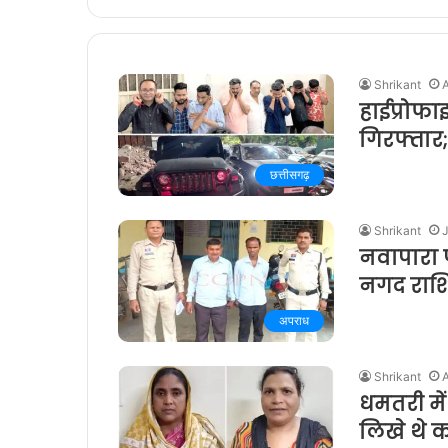
Shrikant
A
हाईप्रोफा
गिरफ्तार
छत्तीसगढ़
Shrikant
J
नवापारा प
नगद राशि 
अपराध
Shrikant
A
धमतरी में 
लिखे थे 