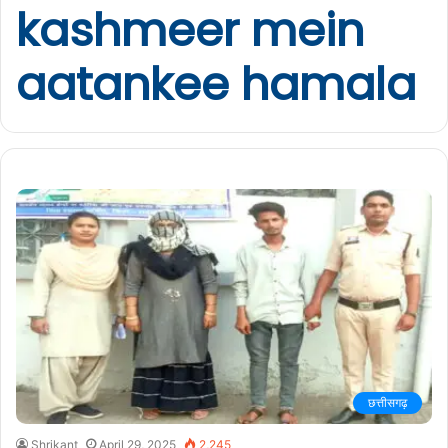
kashmeer mein
aatankee hamala
छत्तीसगढ़
Shrikant
April 29, 2025
2,245