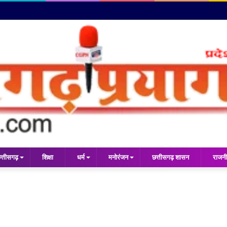
त्तीसगढ़
शिक्षा
धर्म
मनोरंजन
छत्तीसगढ़ शासन
राजनी