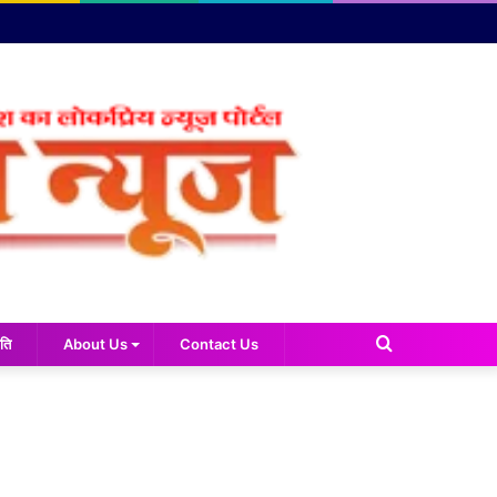
Search
ति
About Us
Contact Us
for