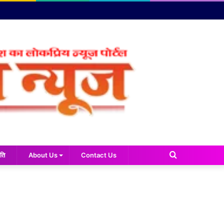
Search
ति
About Us
Contact Us
for