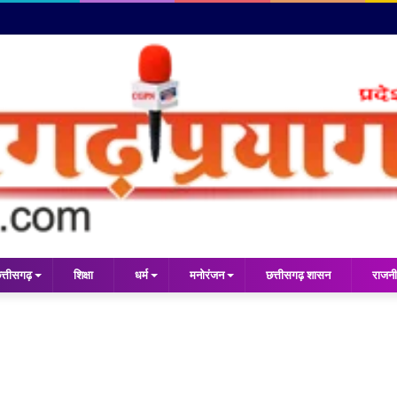
त्तीसगढ़
शिक्षा
धर्म
मनोरंजन
छत्तीसगढ़ शासन
राजनी