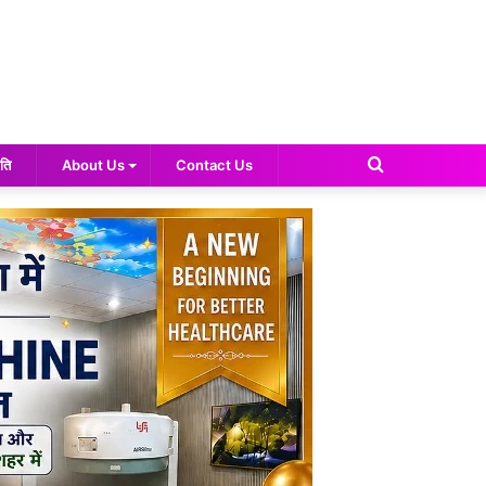
Search
ति
About Us
Contact Us
for