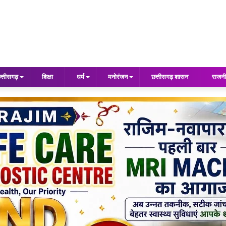
त्तीसगढ़
शिक्षा
धर्म
मनोरंजन
छत्तीसगढ़ शासन
राजनी