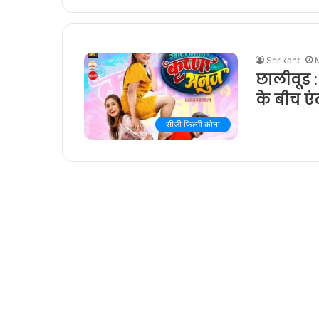
Shrikant
छालीवूड :
के बीच ए
सीजी फिल्मी कोना