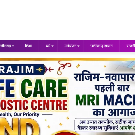
त्तीसगढ़
शिक्षा
धर्म
मनोरंजन
छत्तीसगढ़ शासन
राजनी