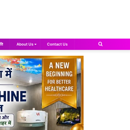
Search
ति
About Us
Contact Us
for