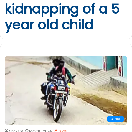
kidnapping of a 5
year old child
अपराध
Shrikant
May 18, 2024
3,730