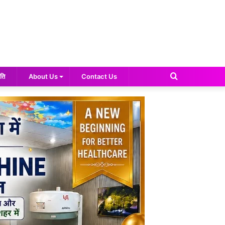
Search
ति
About Us
Contact Us
for