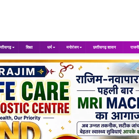
त्तीसगढ़
शिक्षा
धर्म
मनोरंजन
छत्तीसगढ़ शासन
राजनी