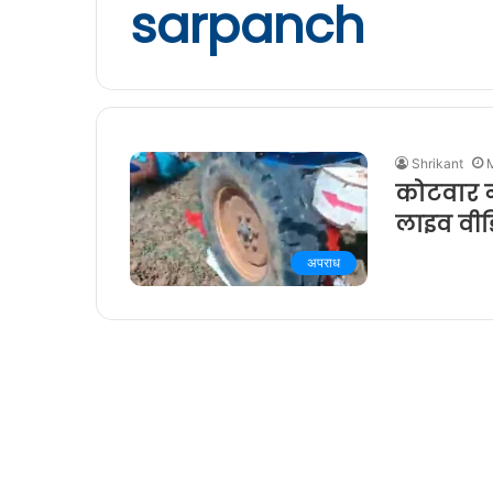
sarpanch
Shrikant
कोटवार ने
लाइव वीड
अपराध