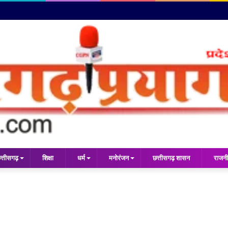
त्तीसगढ़
शिक्षा
धर्म
मनोरंजन
छत्तीसगढ़ शासन
राजनी