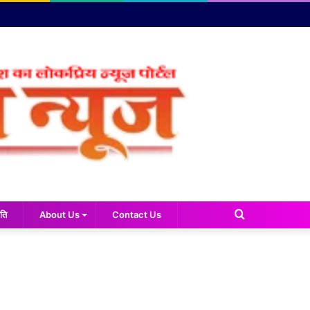
Search
ति
About Us
Contact Us
for