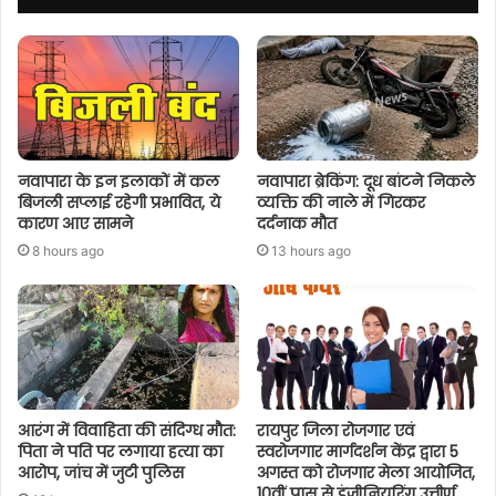
नवापारा के इन इलाकों में कल
नवापारा ब्रेकिंग: दूध बांटने निकले
बिजली सप्लाई रहेगी प्रभावित, ये
व्यक्ति की नाले में गिरकर
कारण आए सामने
दर्दनाक मौत
8 hours ago
13 hours ago
आरंग में विवाहिता की संदिग्ध मौत:
रायपुर जिला रोजगार एवं
पिता ने पति पर लगाया हत्या का
स्वरोजगार मार्गदर्शन केंद्र द्वारा 5
आरोप, जांच में जुटी पुलिस
अगस्त को रोजगार मेला आयोजित,
10वीं पास से इंजीनियरिंग उत्तीर्ण