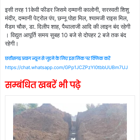
इसी तरह 11केवी फीडर जिसमे दम्मानी कालोनी, सरस्वती शिशु
मंदीर, दम्मानी पेट्रोल पंप, छन्नू पोहा मिल, श्यामजी राइस मिल,
मैडम चौक, डा. दिलीप शाह, पैथालाजी आदि की लाइन बंद रहेगी
। विद्युत आपूर्ति समय सुबह 10 बजे से दोपहर 2 बजे तक बंद
रहेगी।
छत्तीसगढ़ प्रयाग न्यूज से जुड़ने के लिए इस लिंक पर क्लिक करें
https://chat.whatsapp.com/GPp1JCZPzYl0tbbUUBm7UJ
सम्बंधित खबरें भी पढ़े