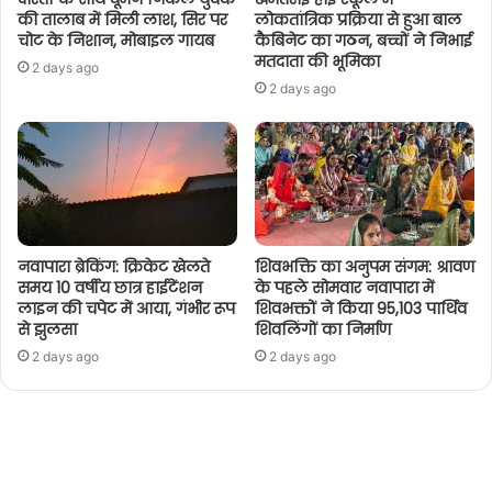
की तालाब में मिली लाश, सिर पर
लोकतांत्रिक प्रक्रिया से हुआ बाल
चोट के निशान, मोबाइल गायब
कैबिनेट का गठन, बच्चों ने निभाई
मतदाता की भूमिका
2 days ago
2 days ago
नवापारा ब्रेकिंग: क्रिकेट खेलते
शिवभक्ति का अनुपम संगम: श्रावण
समय 10 वर्षीय छात्र हाईटेंशन
के पहले सोमवार नवापारा में
लाइन की चपेट में आया, गंभीर रूप
शिवभक्तों ने किया 95,103 पार्थिव
से झुलसा
शिवलिंगों का निर्माण
2 days ago
2 days ago