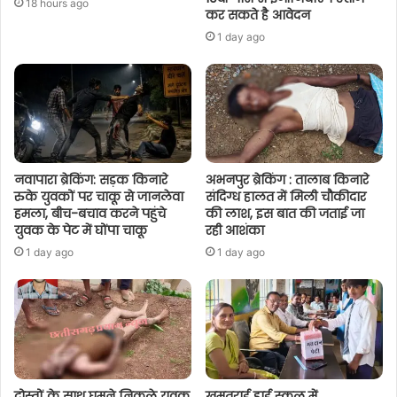
18 hours ago
कर सकते है आवेदन
1 day ago
नवापारा ब्रेकिंग: सड़क किनारे
अभनपुर ब्रेकिंग : तालाब किनारे
रुके युवकों पर चाकू से जानलेवा
संदिग्ध हालत में मिली चौकीदार
हमला, बीच-बचाव करने पहुंचे
की लाश, इस बात की जताई जा
युवक के पेट में घोंपा चाकू
रही आशंका
1 day ago
1 day ago
दोस्तों के साथ घूमने निकले युवक
खमतराई हाई स्कूल में