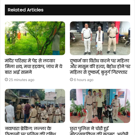
Related Articles
मंदिर परिसर में पेड़ से लटका
दुष्कर्म का विरोध करने पर महिला
मिला शव, मचा हड़कंप, जांच में ये
और मासूम की हत्या, बेहोश होने पर
बात आई सामने
महिला से दुष्कर्म, बुजुर्ग गिरफ्तार
25 minutes ago
6 hours ago
नवापारा ब्रेकिंग: लल्ला के
छुरा पुलिस ने चोरी हुई
ठिकानों पर पुलिस की दबिश,
मोटरसाइकिल की बरामद, आरोपी