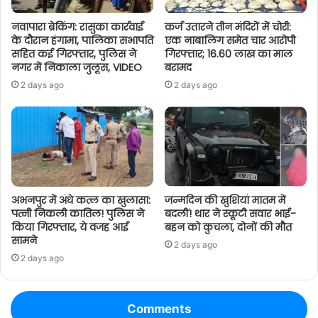
नवापारा ब्रेकिंग: रासुका कार्रवाई
कर्ज उतारने तीन मंदिरों में चोरी:
के दौरान हंगामा, पालिका सभापति
एक नाबालिग समेत चार आरोपी
सहित कई गिरफ्तार, पुलिस ने
गिरफ्तार; 16.60 लाख का माल
नगर में निकाला जुलूस, VIDEO
बरामद
2 days ago
2 days ago
अभनपुर में अंधे कत्ल का खुलासा:
जन्मदिन की खुशियां मातम में
पत्नी निकली कातिल! पुलिस ने
बदलीं! थार ने स्कूटी सवार भाई-
किया गिरफ्तार, ये वजह आई
बहन को कुचला, दोनों की मौत
सामने
2 days ago
2 days ago
Comments