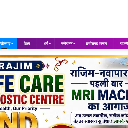
त्तीसगढ़
शिक्षा
धर्म
मनोरंजन
छत्तीसगढ़ शासन
राजनी