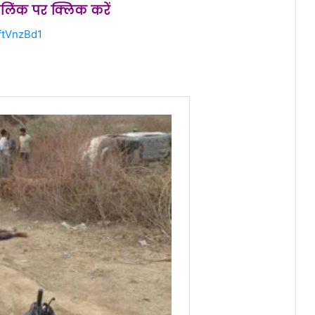
स लिंक पर क्लिक करें
ftVnzBd1