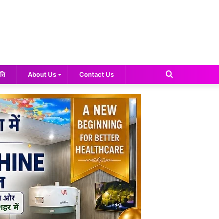
Search
ति
About Us
Contact Us
for